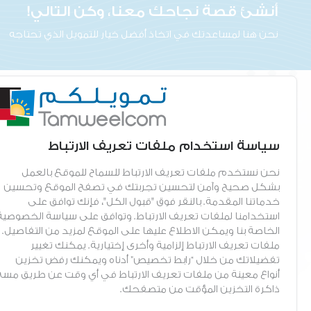
أنشئ قصة نجاحك معنا، وكن التالي!
نحن هنا لمساعدتك في اتخاذ أفضل خيار للتمويل الذي تحتاجه
ابق على تواصل
معلومات عنا
سياسة استخدام ملفات تعريف الارتباط
الهاتف
القيم والرؤية والرسالة
06500 5959
فريقنا
نحن نستخدم ملفات تعريف الارتباط للسماح للموقع بالعمل
الادارة الرئيسية
بشكل صحيح وآمن لتحسين تجربتك في تصفح الموقع وتحسين
فروعنا
عمان - صويلح - دخلة مؤسسة
خدماتنا المقدمة. بالنقر فوق "قبول الكل"، فإنك توافق على
الموردين المعتمدين
المواصفات والمقاييس الأردنية -
استخدامنا لملفات تعريف الارتباط. وتوافق على سياسة الخصوصية
حي الرحمانية - شارع خير الدين
الخاصة بنا ويمكن الاطلاع عليها على الموقع لمزيد من التفاصيل.
المعاني - جريسات سنتر 2 - بناية
ملفات تعريف الارتباط إلزامية وأخرى إختيارية. يمكنك تغيير
رقم 29
تفضيلاتك من خلال “رابط تخصيص” أدناه ويمكنك رفض تخزين
أنواع معينة من ملفات تعريف الارتباط في أي وقت عن طريق مسح
البريد الالكتروني
ذاكرة التخزين المؤقت من متصفحك.
info@tamweelcom.org