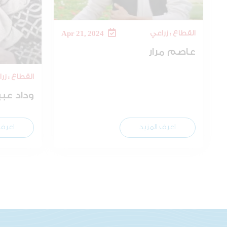
القطاع : زراعي
Apr 21, 2024
عاصم مرار
القطاع : زر
وداد عب
اعرف المزيد
اعرف 