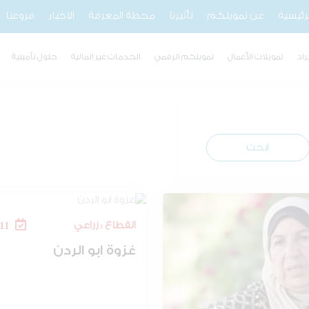
لرئيسية
عن تمويلكم
تأثيرنا
محطة المعرفة
الاخبار
فروعنا
راد
تمويلات الأعمال
تمويلكم الرقمي
الخدمات غير المالية
حلول تأمينية
ابحث
القطاع : زراعي
Feb 19, 2011
غزوة ابو الردن