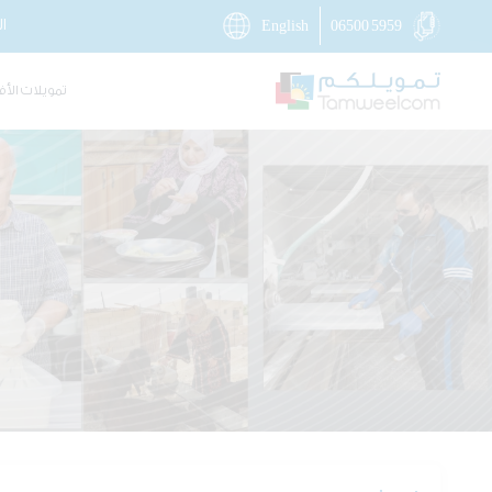
ا
English
06500 5959
تمويلات الأف