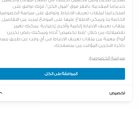
فروعنا
عمان - صويلح - دخلة مؤسسة
خدماتنا المقدمة. بالنقر فوق "قبول الكل"، فإنك توافق على
الموردين المعتمدين
المواصفات والمقاييس الأردنية -
استخدامنا لملفات تعريف الارتباط. وتوافق على سياسة الخصوصية
حي الرحمانية - شارع خير الدين
الخاصة بنا ويمكن الاطلاع عليها على الموقع لمزيد من التفاصيل.
المعاني - جريسات سنتر 2 - بناية
ملفات تعريف الارتباط إلزامية وأخرى إختيارية. يمكنك تغيير
رقم 29
تفضيلاتك من خلال “رابط تخصيص” أدناه ويمكنك رفض تخزين
أنواع معينة من ملفات تعريف الارتباط في أي وقت عن طريق مسح
البريد الالكتروني
ذاكرة التخزين المؤقت من متصفحك.
info@tamweelcom.org
سياسة الخصوصية
.
الموافقة على الكل
تخصيص