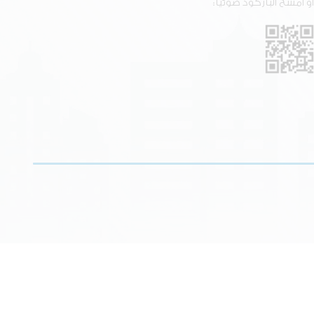
أو امسح الباركود ضوئيًا: